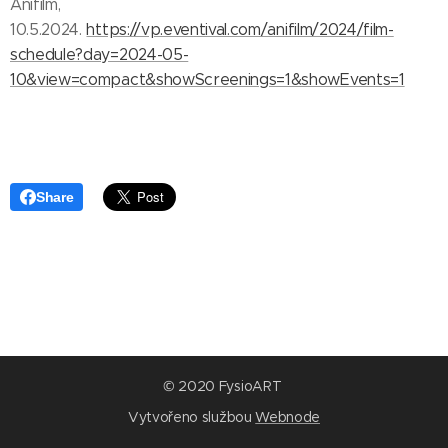
Anifilm,
10.5.2024.
https://vp.eventival.com/anifilm/2024/film-
schedule?day=2024-05-
10&view=compact&showScreenings=1&showEvents=1
Share
© 2020 FysioART
Vytvořeno službou
Webnode