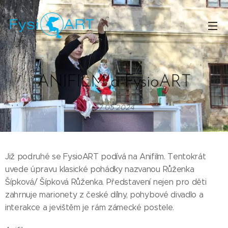
ANIFILM a FysioART
07.05.2024
Již podruhé se FysioART podívá na Anifilm. Tentokrát
uvede úpravu klasické pohádky nazvanou Růženka
Šípková/ Šípková Růženka. Představení nejen pro děti
zahrnuje marionety z české dílny, pohybové divadlo a
interakce a jevištěm je rám zámecké postele.