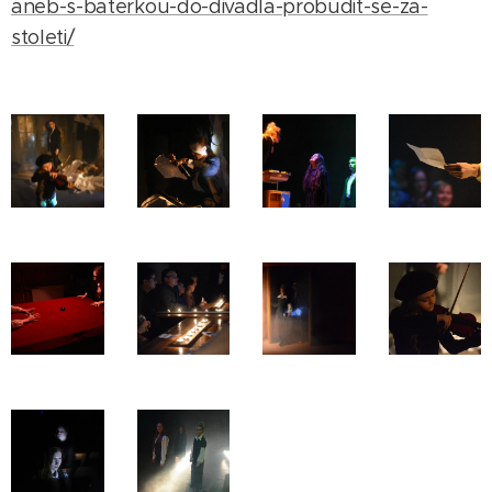
aneb-s-baterkou-do-divadla-probudit-se-za-
stoleti/