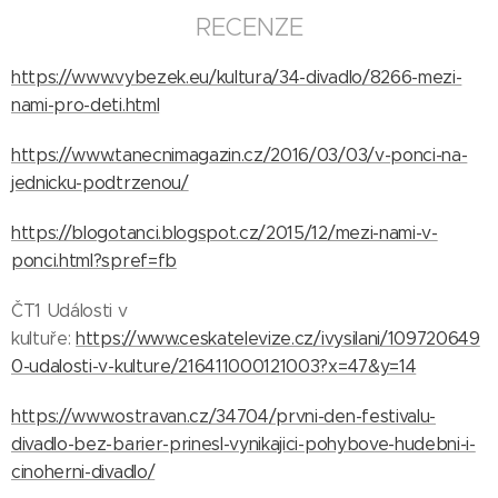
RECENZE
https://www.vybezek.eu/kultura/34-divadlo/8266-mezi-
nami-pro-deti.html
https://www.tanecnimagazin.cz/2016/03/03/v-ponci-na-
jednicku-podtrzenou/
https://blogotanci.blogspot.cz/2015/12/mezi-nami-v-
ponci.html?spref=fb
ČT1 Události v
kultuře:
https://www.ceskatelevize.cz/ivysilani/109720649
0-udalosti-v-kulture/216411000121003?x=47&y=14
https://www.ostravan.cz/34704/prvni-den-festivalu-
divadlo-bez-barier-prinesl-vynikajici-pohybove-hudebni-i-
cinoherni-divadlo/