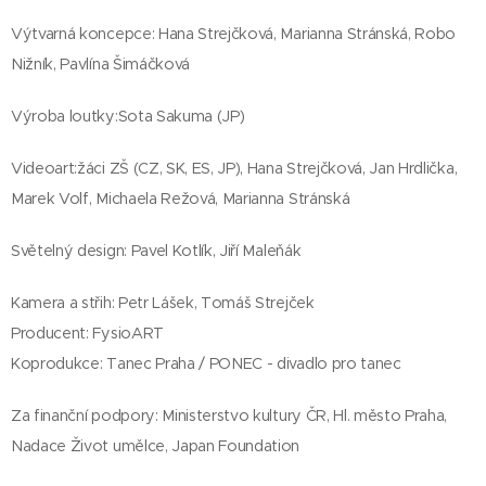
Výtvarná koncepce: Hana Strejčková, Marianna Stránská, Robo
Nižník, Pavlína Šimáčková
Výroba loutky:Sota Sakuma (JP)
Videoart:žáci ZŠ (CZ, SK, ES, JP), Hana Strejčková, Jan Hrdlička,
Marek Volf, Michaela Režová, Marianna Stránská
Světelný design: Pavel Kotlík, Jiří Maleňák
Kamera a střih: Petr Lášek, Tomáš Strejček
Producent: FysioART
Koprodukce: Tanec Praha / PONEC - divadlo pro tanec
Za finanční podpory: Ministerstvo kultury ČR, Hl. město Praha,
Nadace Život umělce, Japan Foundation