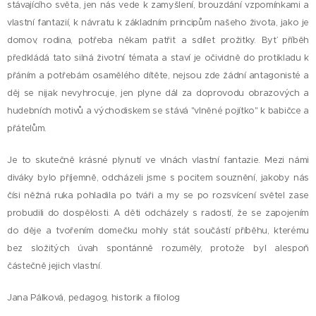
stávajícího světa, jen nás vede k zamyšlení, brouzdání vzpomínkami a
vlastní fantazií, k návratu k základním principům našeho života, jako je
domov, rodina, potřeba někam patřit a sdílet prožitky. Byť příběh
předkládá tato silná životní témata a staví je očividně do protikladu k
přáním a potřebám osamělého dítěte, nejsou zde žádní antagonisté a
děj se nijak nevyhrocuje, jen plyne dál za doprovodu obrazových a
hudebních motivů a východiskem se stává "vlněné pojítko" k babičce a
přátelům.
Je to skutečně krásné plynutí ve vlnách vlastní fantazie. Mezi námi
diváky bylo příjemně, odcházeli jsme s pocitem souznění, jakoby nás
čísi něžná ruka pohladila po tváři a my se po rozsvícení světel zase
probudili do dospělosti. A děti odcházely s radostí, že se zapojením
do děje a tvořením domečku mohly stát součástí příběhu, kterému
bez složitých úvah spontánně rozuměly, protože byl alespoň
částečně jejich vlastní.
Jana Pálková, pedagog, historik a filolog