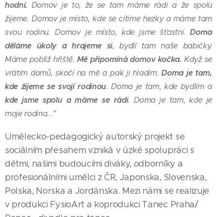
hodní.
Domov je to, že se tam máme rádi a že spolu
žijeme. Domov je místo, kde se cítíme hezky a máme tam
Doma
svou rodinu. Domov je místo, kde jsme šťastni.
děláme úkoly a hrajeme si
, bydlí tam naše babičky.
Mě připomíná domov kočka.
Máme poblíž hřiště.
Když se
Doma je tam,
vrátím domů, skočí na mě a pak ji hladím.
kde žijeme se svojí rodinou
. Doma je tam, kde bydlím a
kde jsme spolu a máme se rádi
. Doma je tam, kde je
moje rodina..."
Umělecko-pedagogický autorský projekt se
sociálním přesahem vzniká v úzké spolupráci s
dětmi, našimi budoucími diváky, odborníky a
profesionálními umělci z ČR, Japonska, Slovenska,
Polska, Norska a Jordánska. Mezi námi se realizuje
v produkci FysioArt a koprodukci Tanec Praha/