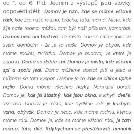
od 1. do 6. tříd. Jedním z výstupů jsou stovky
odpovědí dětí:
Domov je tam, kde se máme všichni
"
rádi
, kde žije naše rodina, brácha, táta, máma. Místo, kde
žije naše rodina, můžou tam být naši příbuzní, kamarádi.
Domov není ani budova
, ale místo, kde se cítíme jako ve
svém domácím - že je to naše. Domov je obydlí, kde
máme rodinu, zvířátka. Domov je budova, ve které je
Doma se dobře spí.
Domov je místo, kde všichni
zábava.
spí a spolu jedí
. Doma můžeme dostat pití a jídlo a
kde se cítíme úplně
můžeme se tam vyspat. Domov je to,
nejlíp
. Doma máme všechno hezký. Normální barák.
kde jsi šťastný
kde jsou okna
dveře
Domov je,
,
, kuchyň,
,
je kuchyň,
všechno. Domov je místo, kde bydlíme, kde
vana, obývák
. Domov je něco, kde máme rodinu, kterou
je tam
máme rádi. Domov je, kde se máme všichni rádi,
máma, táta, dítě
Kdybychom se přestěhovali, nemohli
.