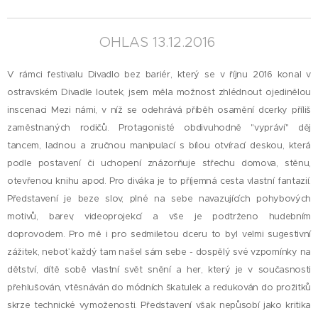
OHLAS 13.12.2016
V rámci festivalu Divadlo bez bariér, který se v říjnu 2016 konal v
ostravském Divadle loutek, jsem měla možnost zhlédnout ojedinělou
inscenaci Mezi námi, v níž se odehrává příběh osamění dcerky příliš
zaměstnaných rodičů. Protagonisté obdivuhodně "vypráví" děj
tancem, ladnou a zručnou manipulací s bílou otvírací deskou, která
podle postavení či uchopení znázorňuje střechu domova, stěnu,
otevřenou knihu apod. Pro diváka je to příjemná cesta vlastní fantazií.
Představení je beze slov, plné na sebe navazujících pohybových
motivů, barev, videoprojekcí a vše je podtrženo hudebním
doprovodem. Pro mě i pro sedmiletou dceru to byl velmi sugestivní
zážitek, neboť každý tam našel sám sebe - dospělý své vzpomínky na
dětství, dítě sobě vlastní svět snění a her, který je v současnosti
přehlušován, vtěsnáván do módních škatulek a redukován do prožitků
skrze technické vymoženosti. Představení však nepůsobí jako kritika