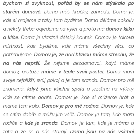
bychom si zvyknout, pořád by se nám stýskalo po
starém domově.
Doma máš hračky, zahradu. Doma je,
kde si hrajeme a taky tam bydlíme. Doma děláme cokoliv
domov kliku
a někdy třeba odjedeme na výlet a proto má
a klíče
. Doma je vlastně dětský koutek. Domov je taková
místnost, kde bydlíme, kde máme všechny věci, co
Domov je, že nad hlavou máme střechu, že
potřebujeme.
na nás neprší.
Že nejsme bezdomovci, když máme
máme v teple svoji postel
domov, protože
. Doma mám
svoje nejbližší, svůj pokoj a je tam sranda. Domov pro mě
když jsme všichni spolu
znamená,
a jezdíme na výlety.
Kde se cítíme dobře. Domov je, kde si můžeme hrát a
Domov je pro mě rodina.
máme tam kolo.
Domov je, kde
se cítím dobře a můžu jim věřit. Domov je tam, kde mám
kde je sranda
rodiče a
. Domov je tam, kde je máma a
Doma jsou na nás všichni
táta a že se o nás starají.