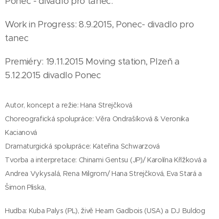
Ponec - divadlo pro tanec.
Work in Progress: 8.9.2015, Ponec- divadlo pro
tanec
Premiéry: 19.11.2015 Moving station, Plzeň a
5.12.2015 divadlo Ponec
Autor, koncept a režie: Hana Strejčková
Choreografická spolupráce: Věra Ondrašíková & Veronika
Kacianová
Dramaturgická spolupráce: Kateřina Schwarzová
Tvorba a interpretace: Chinami Gentsu (JP)/ Karolína Křížková a
Andrea Vykysalá, Rena Milgrom/ Hana Strejčková, Eva Stará a
Šimon Pliska,
Hudba: Kuba Palys (PL), živě Hearn Gadbois (USA) a DJ Buldog