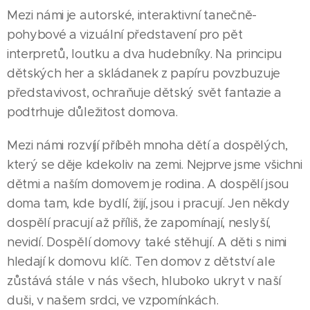
Mezi námi je autorské, interaktivní tanečně-
pohybové a vizuální představení pro pět
interpretů, loutku a dva hudebníky. Na principu
dětských her a skládanek z papíru povzbuzuje
představivost, ochraňuje dětský svět fantazie a
podtrhuje důležitost domova.
Mezi námi rozvíjí příběh mnoha dětí a dospělých,
který se děje kdekoliv na zemi. Nejprve jsme všichni
dětmi a naším domovem je rodina. A dospělí jsou
doma tam, kde bydlí, žijí, jsou i pracují. Jen někdy
dospělí pracují až příliš, že zapomínají, neslyší,
nevidí. Dospělí domovy také stěhují. A děti s nimi
hledají k domovu klíč. Ten domov z dětství ale
zůstává stále v nás všech, hluboko ukryt v naší
duši, v našem srdci, ve vzpomínkách.