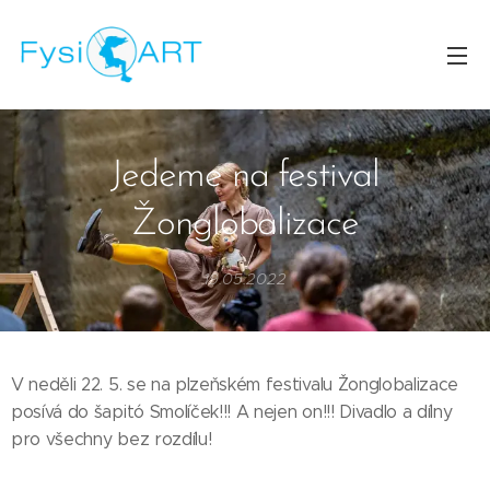
Jedeme na festival
Žonglobalizace
19.05.2022
V neděli 22. 5. se na plzeňském festivalu Žonglobalizace
posívá do šapitó Smolíček!!! A nejen on!!! Divadlo a dílny
pro všechny bez rozdílu!