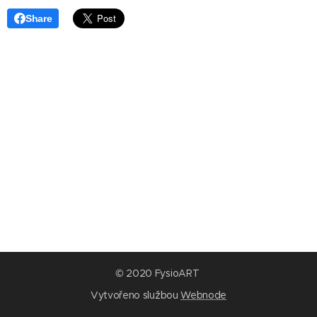
Share
© 2020 FysioART
Vytvořeno službou
Webnode