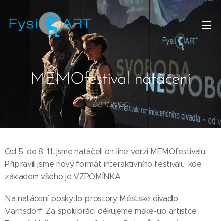
MEMOfestival natáčení
08.11.2020
Od 5. do 8. 11. jsme natáčeli on-line verzi MEMOfestivalu.
Připravili jsme nový formát interaktivního festivalu, kde
základem všeho je VZPOMÍNKA.
Na natáčení poskytlo prostory Městské divadlo
Varnsdorf. Za spolupráci děkujeme make-up artistce