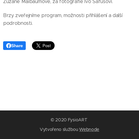
Zuzaně Maibaumové, za fotografie Ivo Šafusovi.
Brzy zveřejníme program, možnosti přihlášení a další
podrobnosti.
Share
© 2020 FysioART
Vytvořeno službou
Webnode