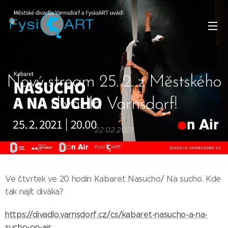
Nový stream 25. 2. z Městského
divadla Varnsdorf!
22.02.2021
Ve čtvrtek ve 20 hodin Kabaret Nasucho/ Na sucho. Kde
tak najít diváka?
https://divadlo.varnsdorf.cz/cs/kabaret-nasucho-a-na-
sucho-on-air