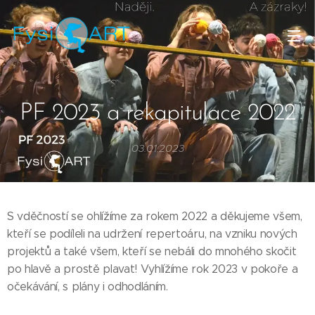
PF 2023 a rekapitulace 2022
03.01.2023
S vděčností se ohlížíme za rokem 2022 a děkujeme všem,
kteří se podíleli na udržení repertoáru, na vzniku nových
projektů a také všem, kteří se nebáli do mnohého skočit
po hlavě a prostě plavat! Vyhlížíme rok 2023 v pokoře a
očekávání, s plány i odhodláním.