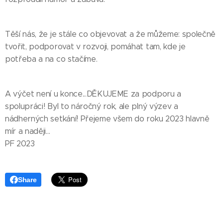
Těší nás, že je stále co objevovat a že můžeme: společně
tvořit, podporovat v rozvoji, pomáhat tam, kde je
potřeba a na co stačíme.
A výčet není u konce...DĚKUJEME za podporu a
spolupráci! Byl to náročný rok, ale plný výzev a
nádherných setkání! Přejeme všem do roku 2023 hlavně
mír a naději...
PF 2023
Share