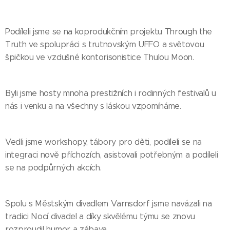
Podíleli jsme se na koprodukčním projektu Through the
Truth ve spolupráci s trutnovským UFFO a světovou
špičkou ve vzdušné kontorisonistice Thulou Moon.
Byli jsme hosty mnoha prestižních i rodinných festivalů u
nás i venku a na všechny s láskou vzpomínáme.
Vedli jsme workshopy, tábory pro děti, podíleli se na
integraci nově příchozích, asistovali potřebným a podíleli
se na podpůrných akcích.
Spolu s Městským divadlem Varnsdorf jsme navázali na
tradici Nocí divadel a díky skvělému týmu se znovu
rozproudil humor a zábava.