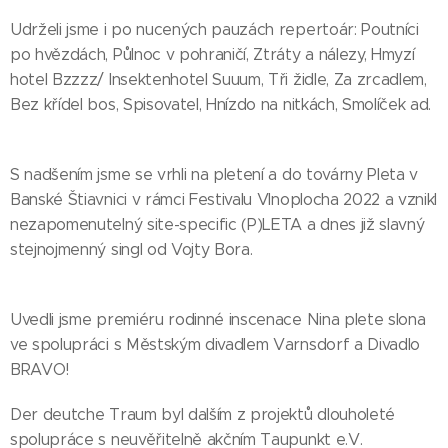
Udrželi jsme i po nucených pauzách repertoár: Poutníci
po hvězdách, Půlnoc v pohraničí, Ztráty a nálezy, Hmyzí
hotel Bzzzz/ Insektenhotel Suuum, Tři židle, Za zrcadlem,
Bez křídel bos, Spisovatel, Hnízdo na nitkách, Smolíček ad.
S nadšením jsme se vrhli na pletení a do továrny Pleta v
Banské Štiavnici v rámci Festivalu Vlnoplocha 2022 a vznikl
nezapomenutelný site-specific (P)LETA a dnes již slavný
stejnojmenný singl od Vojty Bora.
Uvedli jsme premiéru rodinné inscenace Nina plete slona
ve spolupráci s Městským divadlem Varnsdorf a Divadlo
BRAVO!
Der deutche Traum byl dalším z projektů dlouholeté
spolupráce s neuvěřitelně akčním Taupunkt e.V.