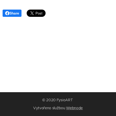
Share
© 2020 FysioART
Vytvořeno službou
Webnode