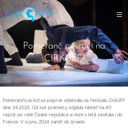
Pomeranč se vrací na
CIRKUFF!
19.05.2024
Pomerančová loď se poprvé odehrála na festivalu CirkUFF
dne 3.6.2023. Od své premiéry odplula téměř na 40
repríz po celé České republice a vloni v létě zavítala i do
Francie. V srpnu 2024 zamíří do Izraele.