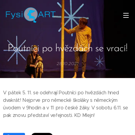
Poutníci po hvězdách se vrací!
28.10.2021
V pátek 5. 11. se odehrají Poutníci po hvězdách hned
dvakrát! Nejprve pro německé školáky s německým
úvodem v 9hodin a v 11 pro české žáky. V sobotu 6.11. se
pak znovu představí veřejnosti. KD Mlejn!