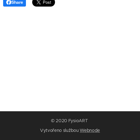
Share
© 2020 FysioART
Vytvořeno službou
Webnode