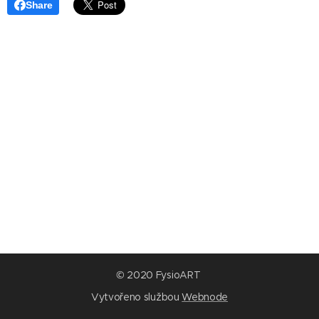
Share
© 2020 FysioART
Vytvořeno službou
Webnode