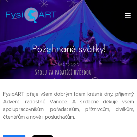
Požehnané svátky!
19.12.2020
FysioART přeje všem dobrým lidem krásné dny, příjemný
Advent, radostné Vánoce. A srdečně děkuje všem
spolupracovníkům, pořadatelům, příznivcům, divákům,
čtenářům a nově i posluchačům.