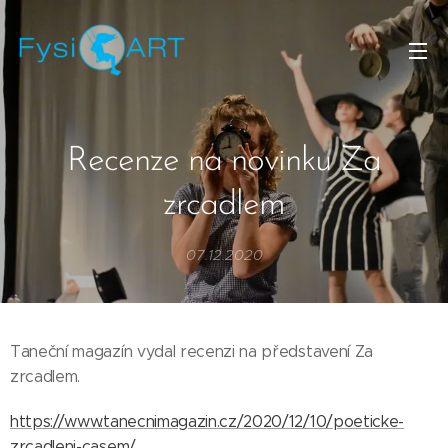
Recenze na novinku Za
zrcadlem
07.12.2020
Taneční magazín vydal recenzi na představení Za
zrcadlem.
https://www.tanecnimagazin.cz/2020/12/10/poeticke-
zrcadleni-casem/