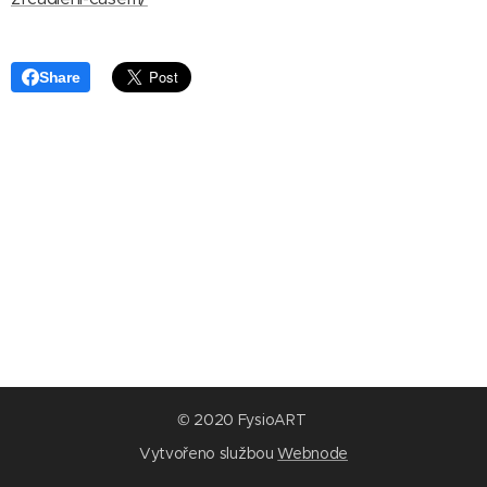
Share
© 2020 FysioART
Vytvořeno službou
Webnode