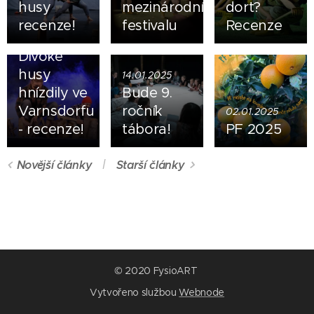
husy
mezinárodním
dort?
recenze!
festivalu
Recenze
20.01.2025
Divoké
husy
14.01.2025
hnízdily ve
Bude 9.
Varnsdorfu
ročník
02.01.2025
- recenze!
tábora!
PF 2025
Novější články
Starší články
© 2020 FysioART
Vytvořeno službou
Webnode