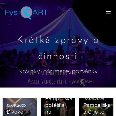
Krátké zprávy o
činnosti
Novinky, informace, pozvánky
10.09.2025
Pampeliška
02.06.2025
potěšila
Pampeliška
13.09.2025
Divoké
na
a Čí je to