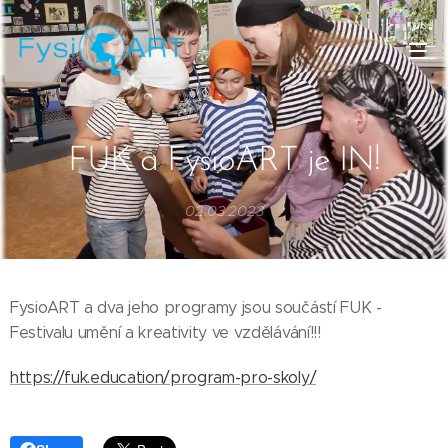
FUK a FysioART je IN!
02.03.2023
FysioART a dva jeho programy jsou součástí FUK -
Festivalu umění a kreativity ve vzdělávání!!!
https://fuk.education/program-pro-skoly/