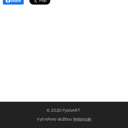
Share
© 2020 FysioART
Vytvořeno službou
Webnode